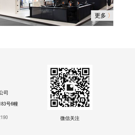
更多
公司
83号6幢
82190
微信关注