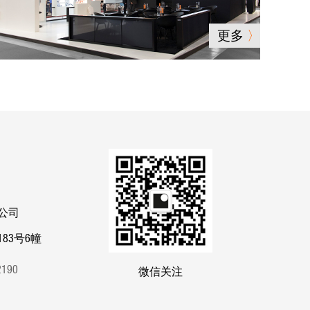
更多
公司
83号6幢
82190
微信关注